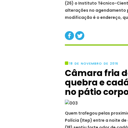
(26) o Instituto Técnico-Cient
alterações no agendamento p
modificação é o endereço, qu
18 DE NOVEMBRO DE 2016
Câmara fria d
quebra e cadá
no pátio corp
Quem trafegou pelas proximid
Polícia (Itep) entre a noite d
(18) sentiu forte odor de ca