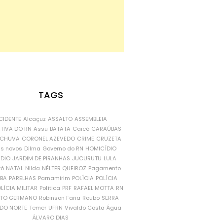
TAGS
CIDENTE
Alcaçuz
ASSALTO
ASSEMBLEIA
ATIVA DO RN
Assu
BATATA
Caicó
CARAÚBAS
CHUVA
CORONEL AZEVEDO
CRIME
CRUZETA
is novos
Dilma
Governo do RN
HOMICÍDIO
NDIO
JARDIM DE PIRANHAS
JUCURUTU
LULA
ró
NATAL
Nilda
NÉLTER QUEIROZ
Pagamento
ÍBA
PARELHAS
Parnamirim
POLÍCIA
POLÍCIA
LÍCIA MILITAR
Política
PRF
RAFAEL MOTTA
RN
RTO GERMANO
Robinson Faria
Roubo
SERRA
DO NORTE
Temer
UFRN
Vivaldo Costa
Água
ÁLVARO DIAS