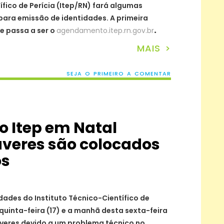
ífico de Perícia (Itep/RN) fará algumas
ara emissão de identidades. A primeira
e passa a ser o
agendamento.itep.rn.gov.br
.
MAIS >
SEJA O PRIMEIRO A COMENTAR
o Itep em Natal
veres são colocados
os
ades do Instituto Técnico-Científico de
e quinta-feira (17) e a manhã desta sexta-feira
dáveres devido a um problema técnico no