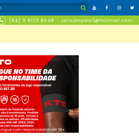
(84) 9 8173 8448
jairsampaio2@hotmail.com
Jogue com responsabilidade. 18+