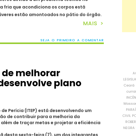
 fria que acondiciona os corpos está
dáveres estão amontoados no pátio do órgão.
MAIS >
SEJA O PRIMEIRO A COMENTAR
 de melhorar
A
 desenvolve plano
LEGISL
Ceará
curra
INCÊ
Mosso
PARA
o de Perícia (ITEP) está desenvolvendo um
CIVIL
PO
ão de contribuir para a melhoria da
ROBE
além de traçar metas e projetar a eficiência
NEGRA 
ã desta sexta-feira (7), um dos integrantes