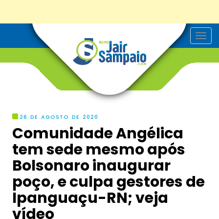
T
o
g
g
l
e
n
a
v
i
g
26 DE AGOSTO DE 2020
a
Comunidade Angélica
t
i
tem sede mesmo após
o
n
Bolsonaro inaugurar
poço, e culpa gestores de
Ipanguaçu-RN; veja
vídeo