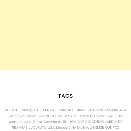
TAGS
ACIDENTE
Alcaçuz
ASSALTO
ASSEMBLEIA LEGISLATIVA DO RN
Assu
BATATA
Caicó
CARAÚBAS
Ceará
CHUVA
CORONEL AZEVEDO
CRIME
CRUZETA
currais novos
Dilma
Governo do RN
HOMICÍDIO
INCÊNDIO
JARDIM DE
PIRANHAS
JUCURUTU
LULA
Mossoró
NATAL
Nilda
NÉLTER QUEIROZ