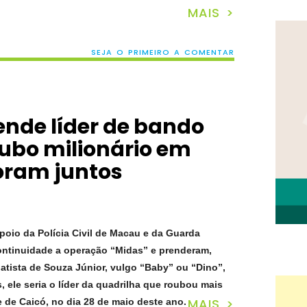
MAIS >
SEJA O PRIMEIRO A COMENTAR
prende líder de bando
oubo milionário em
foram juntos
apoio da Polícia Civil de Macau e da Guarda
ontinuidade
a operação “Midas” e prenderam,
batista de Souza Júnior, vulgo “Baby” ou “Dino”,
 ele seria o líder da quadrilha que roubou mais
MAIS >
 de Caicó, no dia 28 de maio de
ste ano
.