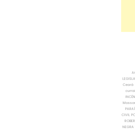
A
LEGISL
Ceará
curra
INCÊ
Mosso
PARA
CIVIL
PO
ROBE
NEGRA 