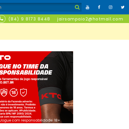
(84) 9 8173 8448
jairsampaio2@hotmail.com
Jogue com responsabilidade. 18+