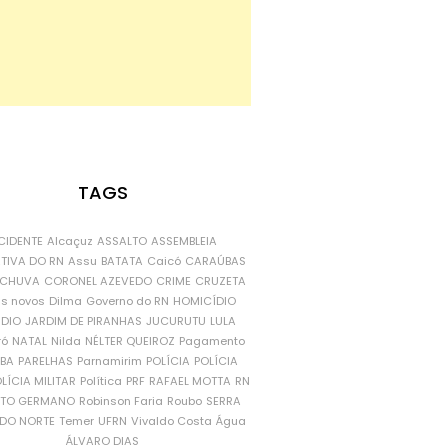
TAGS
CIDENTE
Alcaçuz
ASSALTO
ASSEMBLEIA
ATIVA DO RN
Assu
BATATA
Caicó
CARAÚBAS
CHUVA
CORONEL AZEVEDO
CRIME
CRUZETA
is novos
Dilma
Governo do RN
HOMICÍDIO
NDIO
JARDIM DE PIRANHAS
JUCURUTU
LULA
ró
NATAL
Nilda
NÉLTER QUEIROZ
Pagamento
ÍBA
PARELHAS
Parnamirim
POLÍCIA
POLÍCIA
LÍCIA MILITAR
Política
PRF
RAFAEL MOTTA
RN
RTO GERMANO
Robinson Faria
Roubo
SERRA
DO NORTE
Temer
UFRN
Vivaldo Costa
Água
ÁLVARO DIAS