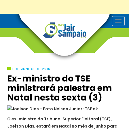
T
o
g
g
l
e
n
a
v
i
g
1 DE JUNHO DE 2016
a
Ex-ministro do TSE
t
i
ministrará palestra em
o
n
Natal nesta sexta (3)
O ex-ministro do Tribunal Superior Eleitoral (TSE),
Joelson Dias, estará em Natal no mês de junho para