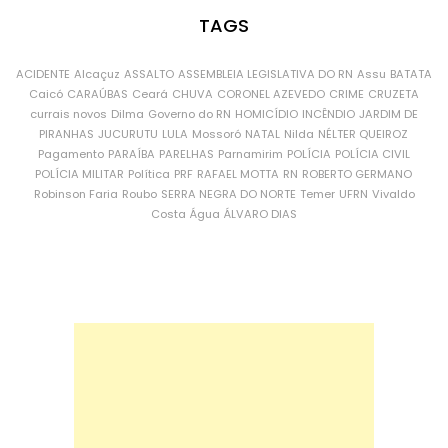
TAGS
ACIDENTE
Alcaçuz
ASSALTO
ASSEMBLEIA LEGISLATIVA DO RN
Assu
BATATA
Caicó
CARAÚBAS
Ceará
CHUVA
CORONEL AZEVEDO
CRIME
CRUZETA
currais novos
Dilma
Governo do RN
HOMICÍDIO
INCÊNDIO
JARDIM DE
PIRANHAS
JUCURUTU
LULA
Mossoró
NATAL
Nilda
NÉLTER QUEIROZ
Pagamento
PARAÍBA
PARELHAS
Parnamirim
POLÍCIA
POLÍCIA CIVIL
POLÍCIA MILITAR
Política
PRF
RAFAEL MOTTA
RN
ROBERTO GERMANO
Robinson Faria
Roubo
SERRA NEGRA DO NORTE
Temer
UFRN
Vivaldo
Costa
Água
ÁLVARO DIAS