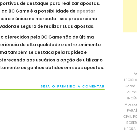
ortivas de destaque para realizar apostas.
s da BC Game é a possibilidade de
apostar
neira e única no mercado. Isso proporciona
adora e segura de realizar suas apostas.
ino oferecidos pela BC Game são de última
riência de alta qualidade e entretenimento
rma também se destaca pela rapidez e
erecendo aos usuários a opção de utilizar o
ontamente os ganhos obtidos em suas apostas.
A
LEGISL
Ceará
SEJA O PRIMEIRO A COMENTAR
curra
INCÊ
Mosso
PARA
CIVIL
PO
ROBE
NEGRA 