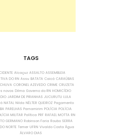
TAGS
CIDENTE
Alcaçuz
ASSALTO
ASSEMBLEIA
ATIVA DO RN
Assu
BATATA
Caicó
CARAÚBAS
CHUVA
CORONEL AZEVEDO
CRIME
CRUZETA
is novos
Dilma
Governo do RN
HOMICÍDIO
NDIO
JARDIM DE PIRANHAS
JUCURUTU
LULA
ró
NATAL
Nilda
NÉLTER QUEIROZ
Pagamento
ÍBA
PARELHAS
Parnamirim
POLÍCIA
POLÍCIA
LÍCIA MILITAR
Política
PRF
RAFAEL MOTTA
RN
RTO GERMANO
Robinson Faria
Roubo
SERRA
DO NORTE
Temer
UFRN
Vivaldo Costa
Água
ÁLVARO DIAS