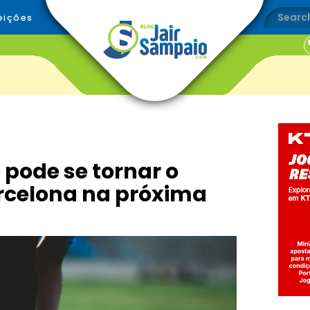
eições
 pode se tornar o
rcelona na próxima