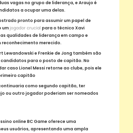
uas vagas no grupo de liderança, e Araujo é
didatos a ocupar uma delas.
ostrado pronto para assumir um papel de
do um
jogador crucial
para o técnico Xavi
uas qualidades de liderança em campo e
um reconhecimento merecido.
t Lewandowski e Frenkie de Jong também são
candidatos para o posto de capitão. No
r caso Lionel Messi retorne ao clube, pois ele
primeiro capitão
 continuaria como segundo capitão, ter
raujo ou outro jogador poderiam ser nomeados
assino online BC Game oferece uma
 seus usuários, apresentando uma ampla