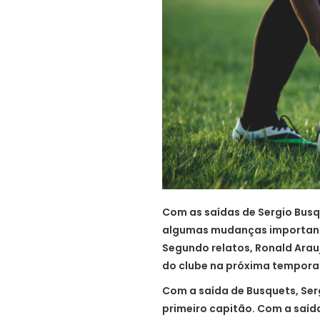
Com as saídas de Sergio Busqu
algumas mudanças important
Segundo relatos, Ronald Arau
do clube na próxima tempora
Com a saída de Busquets, Ser
primeiro capitão. Com a saída