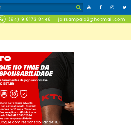
(84) 9 8173 8448
jairsampaio2@hotmail.com
Jogue com responsabilidade. 18+