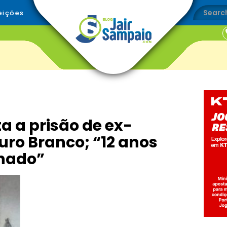
eições
a a prisão de ex-
uro Branco; “12 anos
chado”