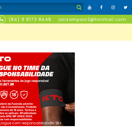
(84) 9 8173 8448
jairsampaio2@hotmail.com
Jogue com responsabilidade. 18+