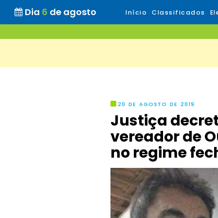
Dia
6
de agosto
Início
Classificados
El
20 DE AGOSTO DE 2019
Justiça decret
vereador de O
no regime fe