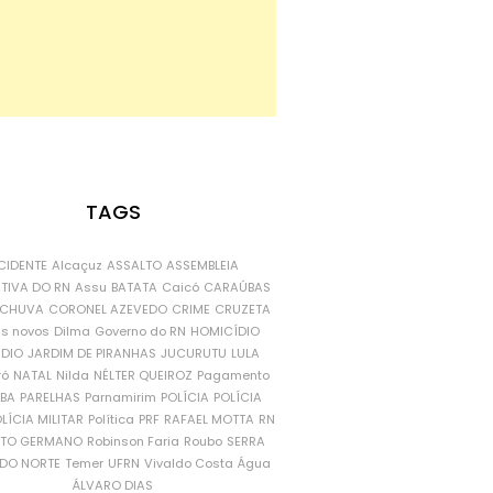
TAGS
CIDENTE
Alcaçuz
ASSALTO
ASSEMBLEIA
ATIVA DO RN
Assu
BATATA
Caicó
CARAÚBAS
CHUVA
CORONEL AZEVEDO
CRIME
CRUZETA
is novos
Dilma
Governo do RN
HOMICÍDIO
NDIO
JARDIM DE PIRANHAS
JUCURUTU
LULA
ró
NATAL
Nilda
NÉLTER QUEIROZ
Pagamento
ÍBA
PARELHAS
Parnamirim
POLÍCIA
POLÍCIA
LÍCIA MILITAR
Política
PRF
RAFAEL MOTTA
RN
RTO GERMANO
Robinson Faria
Roubo
SERRA
DO NORTE
Temer
UFRN
Vivaldo Costa
Água
ÁLVARO DIAS