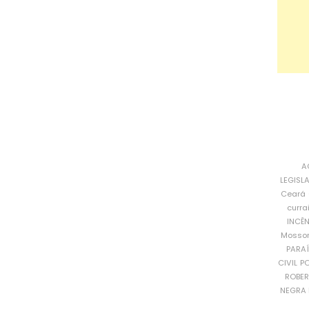
A
LEGISL
Ceará
curra
INCÊ
Mosso
PARA
CIVIL
PO
ROBE
NEGRA 