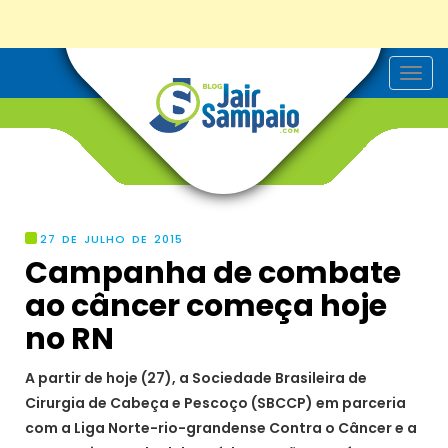
T
o
g
g
l
e
n
a
v
i
g
27 DE JULHO DE 2015
a
Campanha de combate
t
i
ao câncer começa hoje
o
n
no RN
A partir de hoje (27), a Sociedade Brasileira de
Cirurgia de Cabeça e Pescoço (SBCCP) em parceria
com a Liga Norte-rio-grandense Contra o Câncer e a