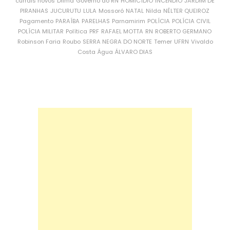
currais novos
Dilma
Governo do RN
HOMICÍDIO
INCÊNDIO
JARDIM DE
PIRANHAS
JUCURUTU
LULA
Mossoró
NATAL
Nilda
NÉLTER QUEIROZ
Pagamento
PARAÍBA
PARELHAS
Parnamirim
POLÍCIA
POLÍCIA CIVIL
POLÍCIA MILITAR
Política
PRF
RAFAEL MOTTA
RN
ROBERTO GERMANO
Robinson Faria
Roubo
SERRA NEGRA DO NORTE
Temer
UFRN
Vivaldo
Costa
Água
ÁLVARO DIAS