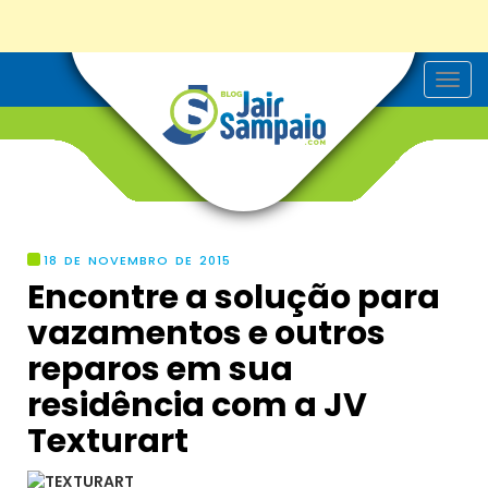
T
o
g
g
l
e
n
a
v
i
g
18 DE NOVEMBRO DE 2015
a
Encontre a solução para
t
i
vazamentos e outros
o
n
reparos em sua
residência com a JV
Texturart