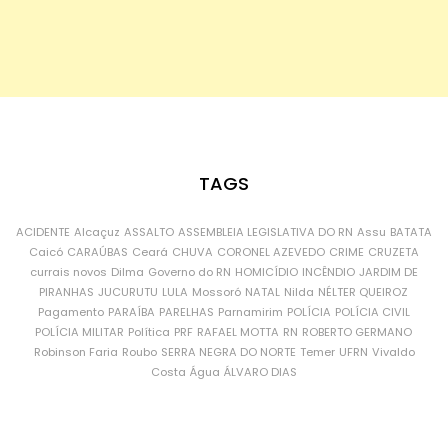
TAGS
ACIDENTE
Alcaçuz
ASSALTO
ASSEMBLEIA LEGISLATIVA DO RN
Assu
BATATA
Caicó
CARAÚBAS
Ceará
CHUVA
CORONEL AZEVEDO
CRIME
CRUZETA
currais novos
Dilma
Governo do RN
HOMICÍDIO
INCÊNDIO
JARDIM DE
PIRANHAS
JUCURUTU
LULA
Mossoró
NATAL
Nilda
NÉLTER QUEIROZ
Pagamento
PARAÍBA
PARELHAS
Parnamirim
POLÍCIA
POLÍCIA CIVIL
POLÍCIA MILITAR
Política
PRF
RAFAEL MOTTA
RN
ROBERTO GERMANO
Robinson Faria
Roubo
SERRA NEGRA DO NORTE
Temer
UFRN
Vivaldo
Costa
Água
ÁLVARO DIAS