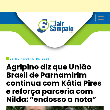
T
o
g
g
l
e
n
a
v
i
g
26 DE AGOSTO DE 2025
a
Agripino diz que União
t
i
Brasil de Parnamirim
o
n
continua com Kátia Pires
e reforça parceria com
Nilda: “endosso a nota”