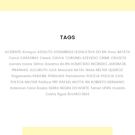
TAGS
ACIDENTE
Alcaçuz
ASSALTO
ASSEMBLEIA LEGISLATIVA DO RN
Assu
BATATA
Caicó
CARAÚBAS
Ceará
CHUVA
CORONEL AZEVEDO
CRIME
CRUZETA
currais novos
Dilma
Governo do RN
HOMICÍDIO
INCÊNDIO
JARDIM DE
PIRANHAS
JUCURUTU
LULA
Mossoró
NATAL
Nilda
NÉLTER QUEIROZ
Pagamento
PARAÍBA
PARELHAS
Parnamirim
POLÍCIA
POLÍCIA CIVIL
POLÍCIA MILITAR
Política
PRF
RAFAEL MOTTA
RN
ROBERTO GERMANO
Robinson Faria
Roubo
SERRA NEGRA DO NORTE
Temer
UFRN
Vivaldo
Costa
Água
ÁLVARO DIAS