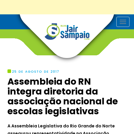
T
o
g
g
l
e
n
a
v
i
g
25 DE AGOSTO DE 2017
a
Assembleia do RN
t
i
integra diretoria da
o
n
associação nacional de
escolas legislativas
A Assembleia Legislativa do Rio Grande do Norte
assegurou representatividade na Associação