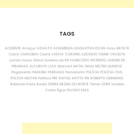
TAGS
ACIDENTE
Alcaçuz
ASSALTO
ASSEMBLEIA LEGISLATIVA DO RN
Assu
BATATA
Caicó
CARAÚBAS
Ceará
CHUVA
CORONEL AZEVEDO
CRIME
CRUZETA
currais novos
Dilma
Governo do RN
HOMICÍDIO
INCÊNDIO
JARDIM DE
PIRANHAS
JUCURUTU
LULA
Mossoró
NATAL
Nilda
NÉLTER QUEIROZ
Pagamento
PARAÍBA
PARELHAS
Parnamirim
POLÍCIA
POLÍCIA CIVIL
POLÍCIA MILITAR
Política
PRF
RAFAEL MOTTA
RN
ROBERTO GERMANO
Robinson Faria
Roubo
SERRA NEGRA DO NORTE
Temer
UFRN
Vivaldo
Costa
Água
ÁLVARO DIAS