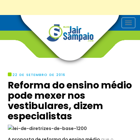
T
o
g
g
l
e
n
a
v
i
g
22 DE SETEMBRO DE 2016
a
Reforma do ensino médio
t
i
pode mexer nos
o
n
vestibulares, dizem
especialistas
A proposta de reforma do ensino médio
que o