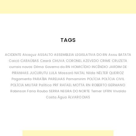
TAGS
ACIDENTE
Alcaçuz
ASSALTO
ASSEMBLEIA LEGISLATIVA DO RN
Assu
BATATA
Caicó
CARAÚBAS
Ceará
CHUVA
CORONEL AZEVEDO
CRIME
CRUZETA
currais novos
Dilma
Governo do RN
HOMICÍDIO
INCÊNDIO
JARDIM DE
PIRANHAS
JUCURUTU
LULA
Mossoró
NATAL
Nilda
NÉLTER QUEIROZ
Pagamento
PARAÍBA
PARELHAS
Parnamirim
POLÍCIA
POLÍCIA CIVIL
POLÍCIA MILITAR
Política
PRF
RAFAEL MOTTA
RN
ROBERTO GERMANO
Robinson Faria
Roubo
SERRA NEGRA DO NORTE
Temer
UFRN
Vivaldo
Costa
Água
ÁLVARO DIAS