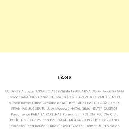
TAGS
ACIDENTE
Alcaçuz
ASSALTO
ASSEMBLEIA LEGISLATIVA DO RN
Assu
BATATA
Caicó
CARAÚBAS
Ceará
CHUVA
CORONEL AZEVEDO
CRIME
CRUZETA
currais novos
Dilma
Governo do RN
HOMICÍDIO
INCÊNDIO
JARDIM DE
PIRANHAS
JUCURUTU
LULA
Mossoró
NATAL
Nilda
NÉLTER QUEIROZ
Pagamento
PARAÍBA
PARELHAS
Parnamirim
POLÍCIA
POLÍCIA CIVIL
POLÍCIA MILITAR
Política
PRF
RAFAEL MOTTA
RN
ROBERTO GERMANO
Robinson Faria
Roubo
SERRA NEGRA DO NORTE
Temer
UFRN
Vivaldo