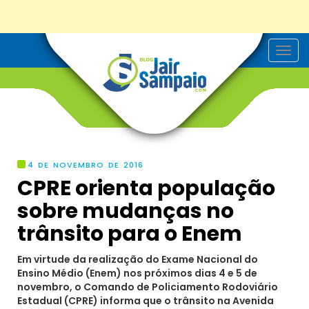
T
o
g
g
l
e
n
a
v
i
g
4 DE NOVEMBRO DE 2016
a
CPRE orienta população
t
i
sobre mudanças no
o
n
trânsito para o Enem
Em virtude da realização do Exame Nacional do
Ensino Médio (Enem) nos próximos dias 4 e 5 de
novembro, o Comando de Policiamento Rodoviário
Estadual (CPRE) informa que o trânsito na Avenida