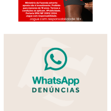
Jogue com responsabilidade. 18+