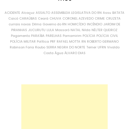
ACIDENTE
Alcaçuz
ASSALTO
ASSEMBLEIA LEGISLATIVA DO RN
Assu
BATATA
Caicó
CARAÚBAS
Ceará
CHUVA
CORONEL AZEVEDO
CRIME
CRUZETA
currais novos
Dilma
Governo do RN
HOMICÍDIO
INCÊNDIO
JARDIM DE
PIRANHAS
JUCURUTU
LULA
Mossoró
NATAL
Nilda
NÉLTER QUEIROZ
Pagamento
PARAÍBA
PARELHAS
Parnamirim
POLÍCIA
POLÍCIA CIVIL
POLÍCIA MILITAR
Política
PRF
RAFAEL MOTTA
RN
ROBERTO GERMANO
Robinson Faria
Roubo
SERRA NEGRA DO NORTE
Temer
UFRN
Vivaldo
Costa
Água
ÁLVARO DIAS