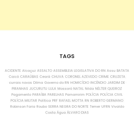
TAGS
ACIDENTE
Alcaçuz
ASSALTO
ASSEMBLEIA LEGISLATIVA DO RN
Assu
BATATA
Caicó
CARAÚBAS
Ceará
CHUVA
CORONEL AZEVEDO
CRIME
CRUZETA
currais novos
Dilma
Governo do RN
HOMICÍDIO
INCÊNDIO
JARDIM DE
PIRANHAS
JUCURUTU
LULA
Mossoró
NATAL
Nilda
NÉLTER QUEIROZ
Pagamento
PARAÍBA
PARELHAS
Parnamirim
POLÍCIA
POLÍCIA CIVIL
POLÍCIA MILITAR
Política
PRF
RAFAEL MOTTA
RN
ROBERTO GERMANO
Robinson Faria
Roubo
SERRA NEGRA DO NORTE
Temer
UFRN
Vivaldo
Costa
Água
ÁLVARO DIAS