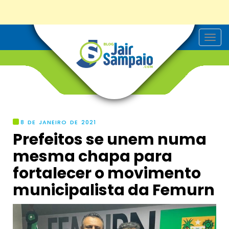
T
o
g
g
l
e
n
a
v
i
g
8 DE JANEIRO DE 2021
a
Prefeitos se unem numa
t
i
mesma chapa para
o
n
fortalecer o movimento
municipalista da Femurn