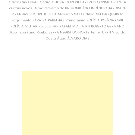
Caicó
CARAÚBAS
Ceará
CHUVA
CORONEL AZEVEDO
CRIME
CRUZETA
currais novos
Dilma
Governo do RN
HOMICÍDIO
INCÊNDIO
JARDIM DE
PIRANHAS
JUCURUTU
LULA
Mossoró
NATAL
Nilda
NÉLTER QUEIROZ
Pagamento
PARAÍBA
PARELHAS
Parnamirim
POLÍCIA
POLÍCIA CIVIL
POLÍCIA MILITAR
Política
PRF
RAFAEL MOTTA
RN
ROBERTO GERMANO
Robinson Faria
Roubo
SERRA NEGRA DO NORTE
Temer
UFRN
Vivaldo
Costa
Água
ÁLVARO DIAS