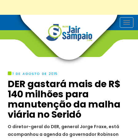
T
o
g
g
l
e
n
a
v
i
g
1 DE AGOSTO DE 2015
a
DER gastará mais de R$
t
i
140 milhões para
o
n
manutenção da malha
viária no Seridó
O diretor-geral do DER, general Jorge Fraxe, está
acompanhou a agenda do governador Robinson