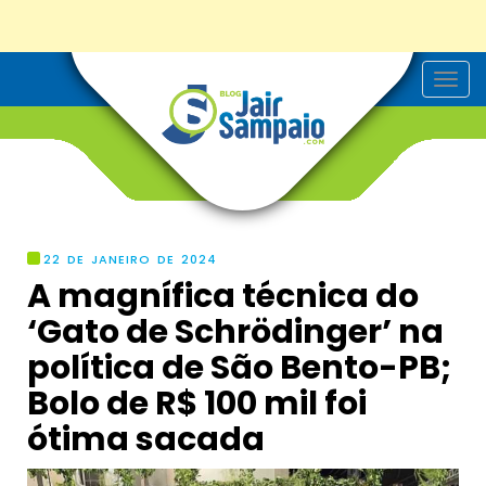
T
o
g
g
l
e
n
a
v
i
g
22 DE JANEIRO DE 2024
a
A magnífica técnica do
t
i
‘Gato de Schrödinger’ na
o
n
política de São Bento-PB;
Bolo de R$ 100 mil foi
ótima sacada