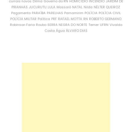
currais novos
Dilma
Governo do RN
HOMICÍDIO
INCÊNDIO
JARDIM DE
PIRANHAS
JUCURUTU
LULA
Mossoró
NATAL
Nilda
NÉLTER QUEIROZ
Pagamento
PARAÍBA
PARELHAS
Parnamirim
POLÍCIA
POLÍCIA CIVIL
POLÍCIA MILITAR
Política
PRF
RAFAEL MOTTA
RN
ROBERTO GERMANO
Robinson Faria
Roubo
SERRA NEGRA DO NORTE
Temer
UFRN
Vivaldo
Costa
Água
ÁLVARO DIAS