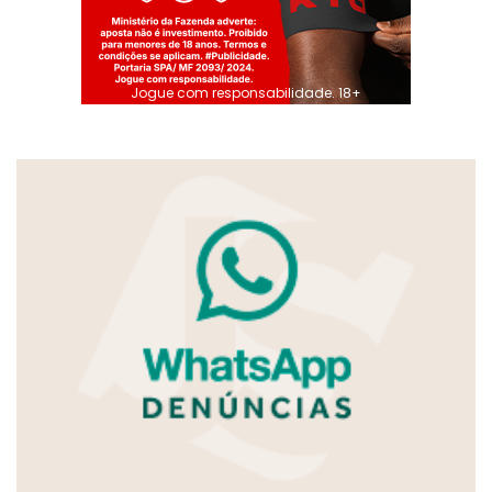
Jogue com responsabilidade. 18+