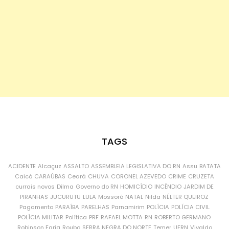
TAGS
ACIDENTE
Alcaçuz
ASSALTO
ASSEMBLEIA LEGISLATIVA DO RN
Assu
BATATA
Caicó
CARAÚBAS
Ceará
CHUVA
CORONEL AZEVEDO
CRIME
CRUZETA
currais novos
Dilma
Governo do RN
HOMICÍDIO
INCÊNDIO
JARDIM DE
PIRANHAS
JUCURUTU
LULA
Mossoró
NATAL
Nilda
NÉLTER QUEIROZ
Pagamento
PARAÍBA
PARELHAS
Parnamirim
POLÍCIA
POLÍCIA CIVIL
POLÍCIA MILITAR
Política
PRF
RAFAEL MOTTA
RN
ROBERTO GERMANO
Robinson Faria
Roubo
SERRA NEGRA DO NORTE
Temer
UFRN
Vivaldo