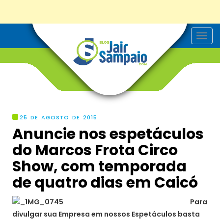
T
o
g
g
l
e
n
a
v
i
g
25 DE AGOSTO DE 2015
a
Anuncie nos espetáculos
t
i
do Marcos Frota Circo
o
n
Show, com temporada
de quatro dias em Caicó
Para
divulgar sua Empresa em nossos Espetáculos basta