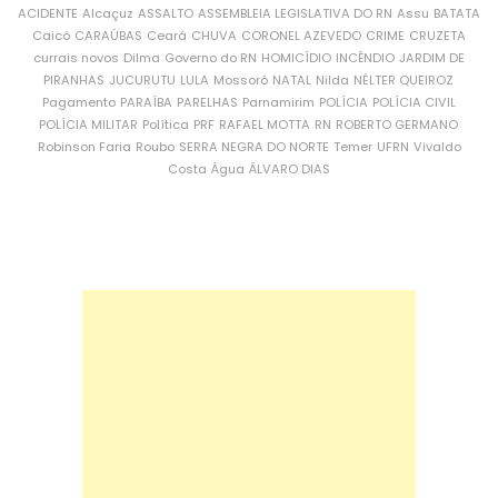
ACIDENTE
Alcaçuz
ASSALTO
ASSEMBLEIA LEGISLATIVA DO RN
Assu
BATATA
Caicó
CARAÚBAS
Ceará
CHUVA
CORONEL AZEVEDO
CRIME
CRUZETA
currais novos
Dilma
Governo do RN
HOMICÍDIO
INCÊNDIO
JARDIM DE
PIRANHAS
JUCURUTU
LULA
Mossoró
NATAL
Nilda
NÉLTER QUEIROZ
Pagamento
PARAÍBA
PARELHAS
Parnamirim
POLÍCIA
POLÍCIA CIVIL
POLÍCIA MILITAR
Política
PRF
RAFAEL MOTTA
RN
ROBERTO GERMANO
Robinson Faria
Roubo
SERRA NEGRA DO NORTE
Temer
UFRN
Vivaldo
Costa
Água
ÁLVARO DIAS