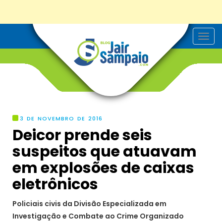
T
o
g
g
l
e
n
a
v
i
g
3 DE NOVEMBRO DE 2016
a
Deicor prende seis
t
i
suspeitos que atuavam
o
n
em explosões de caixas
eletrônicos
Policiais civis da Divisão Especializada em
Investigação e Combate ao Crime Organizado