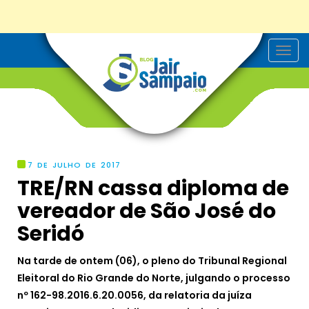
T
o
g
g
l
e
n
a
v
i
g
7 DE JULHO DE 2017
a
TRE/RN cassa diploma de
t
i
vereador de São José do
o
n
Seridó
Na tarde de ontem (06), o pleno do Tribunal Regional
Eleitoral do Rio Grande do Norte, julgando o processo
nº 162-98.2016.6.20.0056, da relatoria da juíza