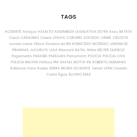
TAGS
ACIDENTE
Alcaçuz
ASSALTO
ASSEMBLEIA LEGISLATIVA DO RN
Assu
BATATA
Caicó
CARAÚBAS
Ceará
CHUVA
CORONEL AZEVEDO
CRIME
CRUZETA
currais novos
Dilma
Governo do RN
HOMICÍDIO
INCÊNDIO
JARDIM DE
PIRANHAS
JUCURUTU
LULA
Mossoró
NATAL
Nilda
NÉLTER QUEIROZ
Pagamento
PARAÍBA
PARELHAS
Parnamirim
POLÍCIA
POLÍCIA CIVIL
POLÍCIA MILITAR
Política
PRF
RAFAEL MOTTA
RN
ROBERTO GERMANO
Robinson Faria
Roubo
SERRA NEGRA DO NORTE
Temer
UFRN
Vivaldo
Costa
Água
ÁLVARO DIAS