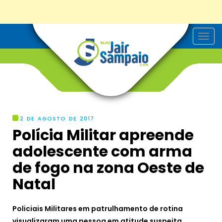
T
o
g
g
l
e
n
a
v
i
g
2 DE AGOSTO DE 2017
a
Polícia Militar apreende
t
i
adolescente com arma
o
n
de fogo na zona Oeste de
Natal
Policiais Militares em patrulhamento de rotina
visualizaram uma pessoa em atitude suspeita