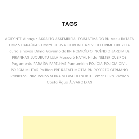
TAGS
ACIDENTE
Alcaçuz
ASSALTO
ASSEMBLEIA LEGISLATIVA DO RN
Assu
BATATA
Caicó
CARAÚBAS
Ceará
CHUVA
CORONEL AZEVEDO
CRIME
CRUZETA
currais novos
Dilma
Governo do RN
HOMICÍDIO
INCÊNDIO
JARDIM DE
PIRANHAS
JUCURUTU
LULA
Mossoró
NATAL
Nilda
NÉLTER QUEIROZ
Pagamento
PARAÍBA
PARELHAS
Parnamirim
POLÍCIA
POLÍCIA CIVIL
POLÍCIA MILITAR
Política
PRF
RAFAEL MOTTA
RN
ROBERTO GERMANO
Robinson Faria
Roubo
SERRA NEGRA DO NORTE
Temer
UFRN
Vivaldo
Costa
Água
ÁLVARO DIAS