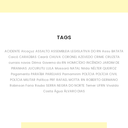
TAGS
ACIDENTE
Alcaçuz
ASSALTO
ASSEMBLEIA LEGISLATIVA DO RN
Assu
BATATA
Caicó
CARAÚBAS
Ceará
CHUVA
CORONEL AZEVEDO
CRIME
CRUZETA
currais novos
Dilma
Governo do RN
HOMICÍDIO
INCÊNDIO
JARDIM DE
PIRANHAS
JUCURUTU
LULA
Mossoró
NATAL
Nilda
NÉLTER QUEIROZ
Pagamento
PARAÍBA
PARELHAS
Parnamirim
POLÍCIA
POLÍCIA CIVIL
POLÍCIA MILITAR
Política
PRF
RAFAEL MOTTA
RN
ROBERTO GERMANO
Robinson Faria
Roubo
SERRA NEGRA DO NORTE
Temer
UFRN
Vivaldo
Costa
Água
ÁLVARO DIAS