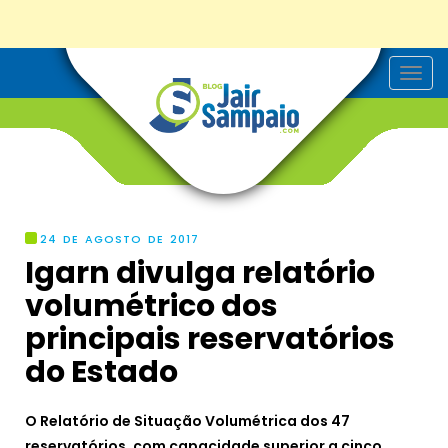
T
o
g
g
l
e
n
a
v
i
g
24 DE AGOSTO DE 2017
a
Igarn divulga relatório
t
i
volumétrico dos
o
n
principais reservatórios
do Estado
O Relatório de Situação Volumétrica dos 47
reservatórios, com capacidade superior a cinco