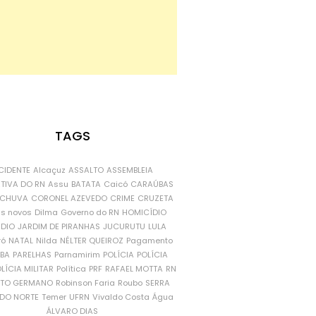
TAGS
CIDENTE
Alcaçuz
ASSALTO
ASSEMBLEIA
ATIVA DO RN
Assu
BATATA
Caicó
CARAÚBAS
CHUVA
CORONEL AZEVEDO
CRIME
CRUZETA
is novos
Dilma
Governo do RN
HOMICÍDIO
NDIO
JARDIM DE PIRANHAS
JUCURUTU
LULA
ró
NATAL
Nilda
NÉLTER QUEIROZ
Pagamento
ÍBA
PARELHAS
Parnamirim
POLÍCIA
POLÍCIA
LÍCIA MILITAR
Política
PRF
RAFAEL MOTTA
RN
RTO GERMANO
Robinson Faria
Roubo
SERRA
DO NORTE
Temer
UFRN
Vivaldo Costa
Água
ÁLVARO DIAS