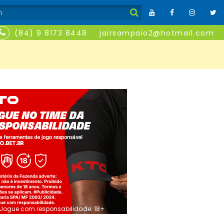
(84) 9 8173 8448
jairsampaio2@hotmail.com
Jogue com responsabilidade. 18+