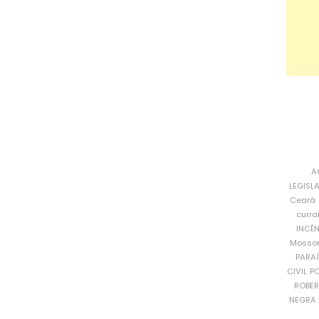
A
LEGISL
Ceará
curra
INCÊ
Mosso
PARA
CIVIL
PO
ROBE
NEGRA 