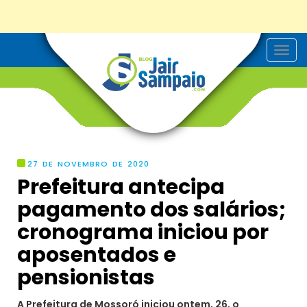
T
o
g
g
l
e
n
a
v
i
g
27 DE NOVEMBRO DE 2020
a
Prefeitura antecipa
t
i
pagamento dos salários;
o
n
cronograma iniciou por
aposentados e
pensionistas
A Prefeitura de Mossoró iniciou ontem, 26, o