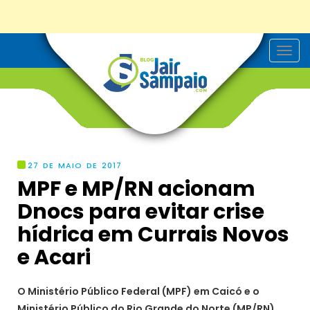
T
o
g
g
l
e
n
a
v
i
g
27 DE MAIO DE 2017
a
MPF e MP/RN acionam
t
i
Dnocs para evitar crise
o
n
hídrica em Currais Novos
e Acari
O Ministério Público Federal (MPF) em Caicó e o
Ministério Público do Rio Grande do Norte (MP/RN)