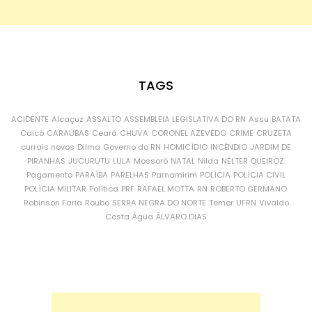
TAGS
ACIDENTE
Alcaçuz
ASSALTO
ASSEMBLEIA LEGISLATIVA DO RN
Assu
BATATA
Caicó
CARAÚBAS
Ceará
CHUVA
CORONEL AZEVEDO
CRIME
CRUZETA
currais novos
Dilma
Governo do RN
HOMICÍDIO
INCÊNDIO
JARDIM DE
PIRANHAS
JUCURUTU
LULA
Mossoró
NATAL
Nilda
NÉLTER QUEIROZ
Pagamento
PARAÍBA
PARELHAS
Parnamirim
POLÍCIA
POLÍCIA CIVIL
POLÍCIA MILITAR
Política
PRF
RAFAEL MOTTA
RN
ROBERTO GERMANO
Robinson Faria
Roubo
SERRA NEGRA DO NORTE
Temer
UFRN
Vivaldo
Costa
Água
ÁLVARO DIAS