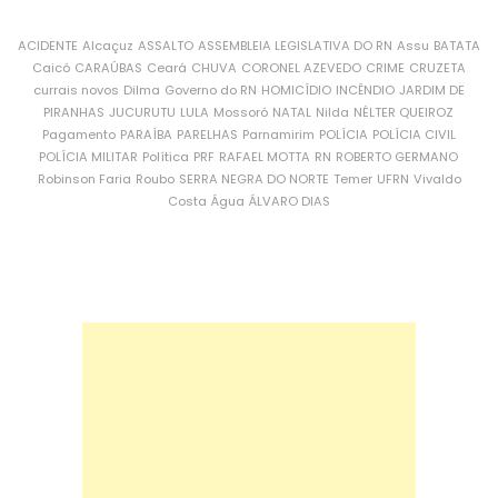
ACIDENTE
Alcaçuz
ASSALTO
ASSEMBLEIA LEGISLATIVA DO RN
Assu
BATATA
Caicó
CARAÚBAS
Ceará
CHUVA
CORONEL AZEVEDO
CRIME
CRUZETA
currais novos
Dilma
Governo do RN
HOMICÍDIO
INCÊNDIO
JARDIM DE
PIRANHAS
JUCURUTU
LULA
Mossoró
NATAL
Nilda
NÉLTER QUEIROZ
Pagamento
PARAÍBA
PARELHAS
Parnamirim
POLÍCIA
POLÍCIA CIVIL
POLÍCIA MILITAR
Política
PRF
RAFAEL MOTTA
RN
ROBERTO GERMANO
Robinson Faria
Roubo
SERRA NEGRA DO NORTE
Temer
UFRN
Vivaldo
Costa
Água
ÁLVARO DIAS