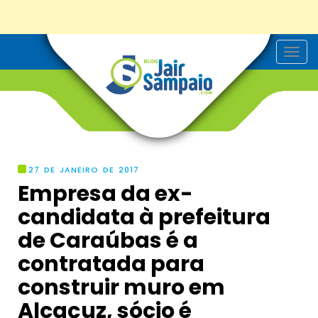
T
o
g
g
l
e
n
a
v
i
g
27 DE JANEIRO DE 2017
a
Empresa da ex-
t
i
candidata à prefeitura
o
n
de Caraúbas é a
contratada para
construir muro em
Alcaçuz, sócio é