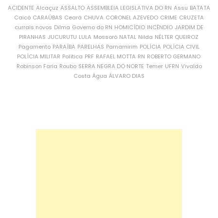
ACIDENTE
Alcaçuz
ASSALTO
ASSEMBLEIA LEGISLATIVA DO RN
Assu
BATATA
Caicó
CARAÚBAS
Ceará
CHUVA
CORONEL AZEVEDO
CRIME
CRUZETA
currais novos
Dilma
Governo do RN
HOMICÍDIO
INCÊNDIO
JARDIM DE
PIRANHAS
JUCURUTU
LULA
Mossoró
NATAL
Nilda
NÉLTER QUEIROZ
Pagamento
PARAÍBA
PARELHAS
Parnamirim
POLÍCIA
POLÍCIA CIVIL
POLÍCIA MILITAR
Política
PRF
RAFAEL MOTTA
RN
ROBERTO GERMANO
Robinson Faria
Roubo
SERRA NEGRA DO NORTE
Temer
UFRN
Vivaldo
Costa
Água
ÁLVARO DIAS