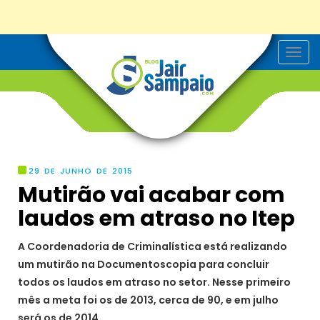
T
o
g
g
l
e
n
a
v
i
g
29 DE JUNHO DE 2015
a
Mutirão vai acabar com
t
i
laudos em atraso no Itep
o
n
A Coordenadoria de Criminalística está realizando
um mutirão na Documentoscopia para concluir
todos os laudos em atraso no setor. Nesse primeiro
mês a meta foi os de 2013, cerca de 90, e em julho
será os de 2014.