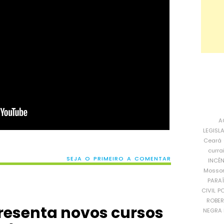
A
LEGISL
Ceará
curra
SEJA O PRIMEIRO A COMENTAR
INCÊ
Mosso
PARA
CIVIL
PO
ROBE
presenta novos cursos
NEGRA 