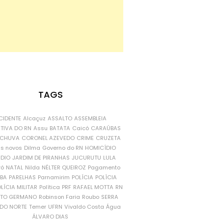
TAGS
CIDENTE
Alcaçuz
ASSALTO
ASSEMBLEIA
ATIVA DO RN
Assu
BATATA
Caicó
CARAÚBAS
CHUVA
CORONEL AZEVEDO
CRIME
CRUZETA
is novos
Dilma
Governo do RN
HOMICÍDIO
NDIO
JARDIM DE PIRANHAS
JUCURUTU
LULA
ró
NATAL
Nilda
NÉLTER QUEIROZ
Pagamento
ÍBA
PARELHAS
Parnamirim
POLÍCIA
POLÍCIA
LÍCIA MILITAR
Política
PRF
RAFAEL MOTTA
RN
RTO GERMANO
Robinson Faria
Roubo
SERRA
DO NORTE
Temer
UFRN
Vivaldo Costa
Água
ÁLVARO DIAS