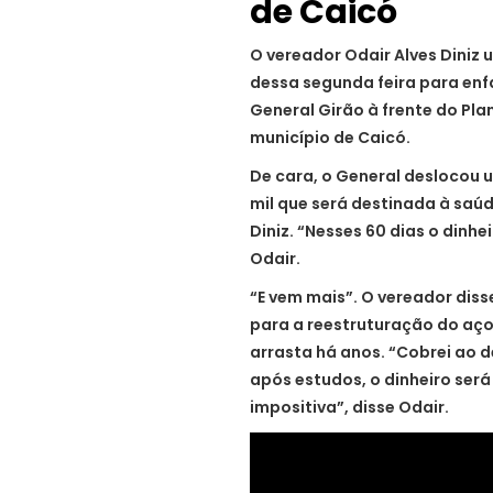
de Caicó
O vereador Odair Alves Diniz 
dessa segunda feira para en
General Girão à frente do Pla
município de Caicó.
De cara, o General deslocou 
mil que será destinada à saú
Diniz. “Nesses 60 dias o dinhe
Odair.
“E vem mais”. O vereador diss
para a reestruturação do aço
arrasta há anos. “Cobrei ao d
após estudos, o dinheiro ser
impositiva”, disse Odair.