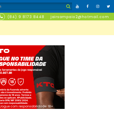
(84) 9 8173 8448
jairsampaio2@hotmail.com
Jogue com responsabilidade. 18+