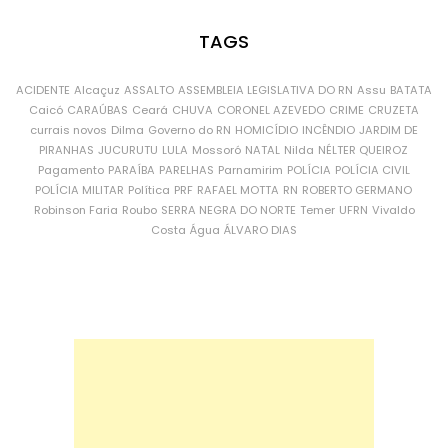
TAGS
ACIDENTE
Alcaçuz
ASSALTO
ASSEMBLEIA LEGISLATIVA DO RN
Assu
BATATA
Caicó
CARAÚBAS
Ceará
CHUVA
CORONEL AZEVEDO
CRIME
CRUZETA
currais novos
Dilma
Governo do RN
HOMICÍDIO
INCÊNDIO
JARDIM DE
PIRANHAS
JUCURUTU
LULA
Mossoró
NATAL
Nilda
NÉLTER QUEIROZ
Pagamento
PARAÍBA
PARELHAS
Parnamirim
POLÍCIA
POLÍCIA CIVIL
POLÍCIA MILITAR
Política
PRF
RAFAEL MOTTA
RN
ROBERTO GERMANO
Robinson Faria
Roubo
SERRA NEGRA DO NORTE
Temer
UFRN
Vivaldo
Costa
Água
ÁLVARO DIAS