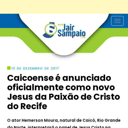
T
o
g
g
l
e
n
a
v
i
g
13 DE DEZEMBRO DE 2017
a
Caicoense é anunciado
t
i
oficialmente como novo
o
n
Jesus da Paixão de Cristo
do Recife
O ator Hemerson Moura, natural de Caicó, Rio Grande
do Norte, interpretará o papel de Jesus Cristo na