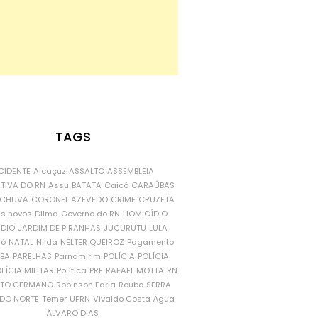
TAGS
CIDENTE
Alcaçuz
ASSALTO
ASSEMBLEIA
ATIVA DO RN
Assu
BATATA
Caicó
CARAÚBAS
CHUVA
CORONEL AZEVEDO
CRIME
CRUZETA
is novos
Dilma
Governo do RN
HOMICÍDIO
NDIO
JARDIM DE PIRANHAS
JUCURUTU
LULA
ró
NATAL
Nilda
NÉLTER QUEIROZ
Pagamento
ÍBA
PARELHAS
Parnamirim
POLÍCIA
POLÍCIA
LÍCIA MILITAR
Política
PRF
RAFAEL MOTTA
RN
RTO GERMANO
Robinson Faria
Roubo
SERRA
DO NORTE
Temer
UFRN
Vivaldo Costa
Água
ÁLVARO DIAS