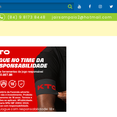
(84) 9 8173 8448
jairsampaio2@hotmail.com
Jogue com responsabilidade. 18+