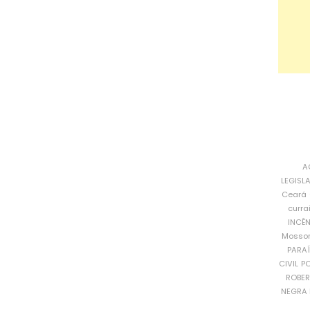
A
LEGISL
Ceará
curra
INCÊ
Mosso
PARA
CIVIL
PO
ROBE
NEGRA 