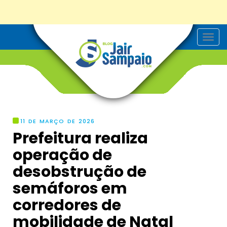
T
o
g
g
l
e
n
a
v
i
g
11 DE MARÇO DE 2026
a
Prefeitura realiza
t
i
operação de
o
n
desobstrução de
semáforos em
corredores de
mobilidade de Natal