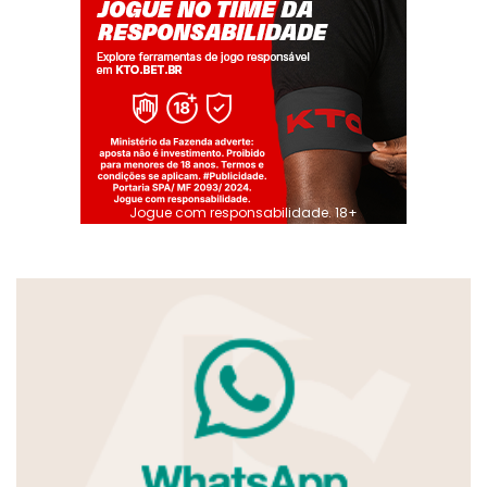
Jogue com responsabilidade. 18+