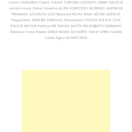
Caicó
CARAÚBAS
Ceará
CHUVA
CORONEL AZEVEDO
CRIME
CRUZETA
currais novos
Dilma
Governo do RN
HOMICÍDIO
INCÊNDIO
JARDIM DE
PIRANHAS
JUCURUTU
LULA
Mossoró
NATAL
Nilda
NÉLTER QUEIROZ
Pagamento
PARAÍBA
PARELHAS
Parnamirim
POLÍCIA
POLÍCIA CIVIL
POLÍCIA MILITAR
Política
PRF
RAFAEL MOTTA
RN
ROBERTO GERMANO
Robinson Faria
Roubo
SERRA NEGRA DO NORTE
Temer
UFRN
Vivaldo
Costa
Água
ÁLVARO DIAS