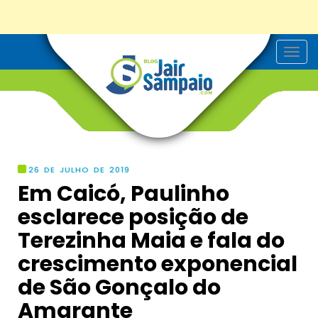
T
o
g
g
l
e
n
a
v
i
g
26 DE JULHO DE 2019
a
Em Caicó, Paulinho
t
i
esclarece posição de
o
n
Terezinha Maia e fala do
crescimento exponencial
de São Gonçalo do
Amarante