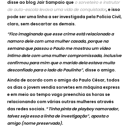
disse ao blog Jair Sampaio que
o sorveteiro e instrutor
de auto-escola levava uma vida de conquistador
,
e isso
pode ser uma linha a ser investigada pela Polícia Civil,
claro, sem descartar as demais.
“Fico imaginando que esse crime está relacionado a
namoro dele com uma mulher casada, porque na
semana que passou o Paulo me mostrou um vídeo
íntimo dele com uma mulher compromissada, inclusive
confirmou para mim que o marido dela estava muito
desconfiado para o lado do Paulinho”,
disse o amigo.
Ainda de acordo com o amigo do Paulo César, todos
os dias o jovem vendia sorvetes em máquina express
e em meio ao tempo vago preenchia as horas se
relacionando com várias outras mulheres através
das redes sociais. “
Tinha pinta de playboy namorador,
talvez seja essa a linha de investigação”, aposta o
amigo (nome preservado).