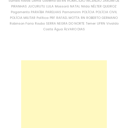
currais novos
Dilma
Governo do RN
HOMICÍDIO
INCÊNDIO
JARDIM DE
PIRANHAS
JUCURUTU
LULA
Mossoró
NATAL
Nilda
NÉLTER QUEIROZ
Pagamento
PARAÍBA
PARELHAS
Parnamirim
POLÍCIA
POLÍCIA CIVIL
POLÍCIA MILITAR
Política
PRF
RAFAEL MOTTA
RN
ROBERTO GERMANO
Robinson Faria
Roubo
SERRA NEGRA DO NORTE
Temer
UFRN
Vivaldo
Costa
Água
ÁLVARO DIAS