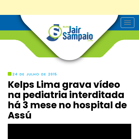
T
o
g
g
l
e
n
a
v
i
g
24 DE JULHO DE 2015
a
Kelps Lima grava vídeo
t
i
na pediatria interditada
o
n
há 3 mese no hospital de
Assú