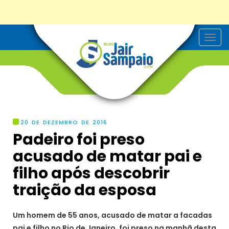
T
o
g
g
l
e
n
a
v
i
g
20 DE DEZEMBRO DE 2016
a
Padeiro foi preso
t
i
acusado de matar pai e
o
n
filho após descobrir
traição da esposa
Um homem de 55 anos, acusado de matar a facadas
pai e filho no Rio de Janeiro, foi preso na manhã desta