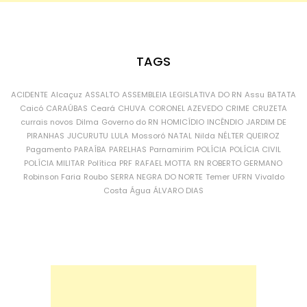
TAGS
ACIDENTE
Alcaçuz
ASSALTO
ASSEMBLEIA LEGISLATIVA DO RN
Assu
BATATA
Caicó
CARAÚBAS
Ceará
CHUVA
CORONEL AZEVEDO
CRIME
CRUZETA
currais novos
Dilma
Governo do RN
HOMICÍDIO
INCÊNDIO
JARDIM DE
PIRANHAS
JUCURUTU
LULA
Mossoró
NATAL
Nilda
NÉLTER QUEIROZ
Pagamento
PARAÍBA
PARELHAS
Parnamirim
POLÍCIA
POLÍCIA CIVIL
POLÍCIA MILITAR
Política
PRF
RAFAEL MOTTA
RN
ROBERTO GERMANO
Robinson Faria
Roubo
SERRA NEGRA DO NORTE
Temer
UFRN
Vivaldo
Costa
Água
ÁLVARO DIAS