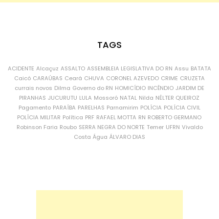
TAGS
ACIDENTE
Alcaçuz
ASSALTO
ASSEMBLEIA LEGISLATIVA DO RN
Assu
BATATA
Caicó
CARAÚBAS
Ceará
CHUVA
CORONEL AZEVEDO
CRIME
CRUZETA
currais novos
Dilma
Governo do RN
HOMICÍDIO
INCÊNDIO
JARDIM DE
PIRANHAS
JUCURUTU
LULA
Mossoró
NATAL
Nilda
NÉLTER QUEIROZ
Pagamento
PARAÍBA
PARELHAS
Parnamirim
POLÍCIA
POLÍCIA CIVIL
POLÍCIA MILITAR
Política
PRF
RAFAEL MOTTA
RN
ROBERTO GERMANO
Robinson Faria
Roubo
SERRA NEGRA DO NORTE
Temer
UFRN
Vivaldo
Costa
Água
ÁLVARO DIAS