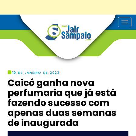
T
o
g
g
l
e
n
a
v
i
g
10 DE JANEIRO DE 2023
a
Caicó ganha nova
t
i
perfumaria que já está
o
n
fazendo sucesso com
apenas duas semanas
de inaugurada