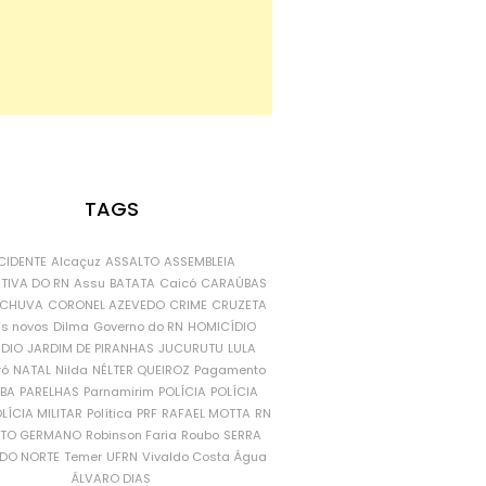
TAGS
CIDENTE
Alcaçuz
ASSALTO
ASSEMBLEIA
ATIVA DO RN
Assu
BATATA
Caicó
CARAÚBAS
CHUVA
CORONEL AZEVEDO
CRIME
CRUZETA
is novos
Dilma
Governo do RN
HOMICÍDIO
NDIO
JARDIM DE PIRANHAS
JUCURUTU
LULA
ró
NATAL
Nilda
NÉLTER QUEIROZ
Pagamento
ÍBA
PARELHAS
Parnamirim
POLÍCIA
POLÍCIA
LÍCIA MILITAR
Política
PRF
RAFAEL MOTTA
RN
RTO GERMANO
Robinson Faria
Roubo
SERRA
DO NORTE
Temer
UFRN
Vivaldo Costa
Água
ÁLVARO DIAS