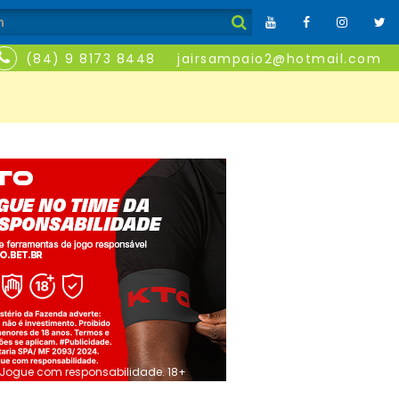
(84) 9 8173 8448
jairsampaio2@hotmail.com
Jogue com responsabilidade. 18+