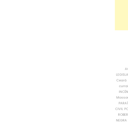
A
LEGISL
Ceará
curra
INCÊ
Mosso
PARA
CIVIL
PO
ROBE
NEGRA 