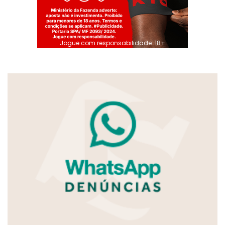
Jogue com responsabilidade. 18+