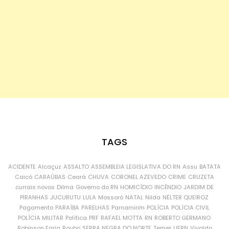
TAGS
ACIDENTE
Alcaçuz
ASSALTO
ASSEMBLEIA LEGISLATIVA DO RN
Assu
BATATA
Caicó
CARAÚBAS
Ceará
CHUVA
CORONEL AZEVEDO
CRIME
CRUZETA
currais novos
Dilma
Governo do RN
HOMICÍDIO
INCÊNDIO
JARDIM DE
PIRANHAS
JUCURUTU
LULA
Mossoró
NATAL
Nilda
NÉLTER QUEIROZ
Pagamento
PARAÍBA
PARELHAS
Parnamirim
POLÍCIA
POLÍCIA CIVIL
POLÍCIA MILITAR
Política
PRF
RAFAEL MOTTA
RN
ROBERTO GERMANO
Robinson Faria
Roubo
SERRA NEGRA DO NORTE
Temer
UFRN
Vivaldo