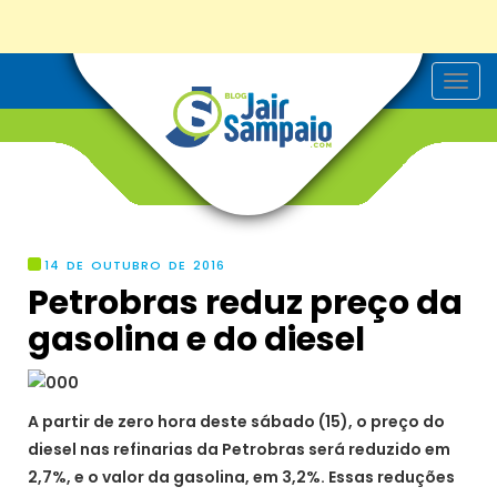
T
o
g
g
l
e
n
a
v
i
g
14 DE OUTUBRO DE 2016
a
Petrobras reduz preço da
t
i
gasolina e do diesel
o
n
A partir de zero hora deste sábado (15), o preço do
diesel nas refinarias da Petrobras será reduzido em
2,7%, e o valor da gasolina, em 3,2%. Essas reduções