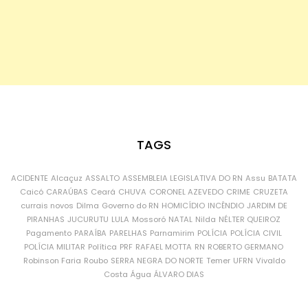
TAGS
ACIDENTE
Alcaçuz
ASSALTO
ASSEMBLEIA LEGISLATIVA DO RN
Assu
BATATA
Caicó
CARAÚBAS
Ceará
CHUVA
CORONEL AZEVEDO
CRIME
CRUZETA
currais novos
Dilma
Governo do RN
HOMICÍDIO
INCÊNDIO
JARDIM DE
PIRANHAS
JUCURUTU
LULA
Mossoró
NATAL
Nilda
NÉLTER QUEIROZ
Pagamento
PARAÍBA
PARELHAS
Parnamirim
POLÍCIA
POLÍCIA CIVIL
POLÍCIA MILITAR
Política
PRF
RAFAEL MOTTA
RN
ROBERTO GERMANO
Robinson Faria
Roubo
SERRA NEGRA DO NORTE
Temer
UFRN
Vivaldo
Costa
Água
ÁLVARO DIAS