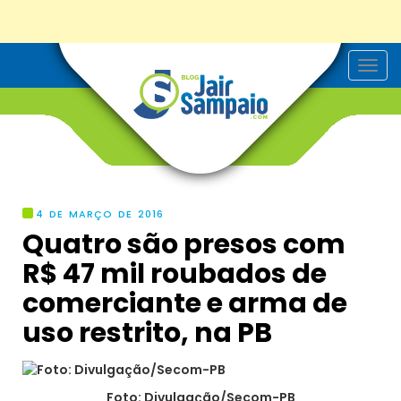
T
o
g
g
l
e
n
a
v
i
g
4 DE MARÇO DE 2016
a
Quatro são presos com
t
i
R$ 47 mil roubados de
o
n
comerciante e arma de
uso restrito, na PB
Foto: Divulgação/Secom-PB