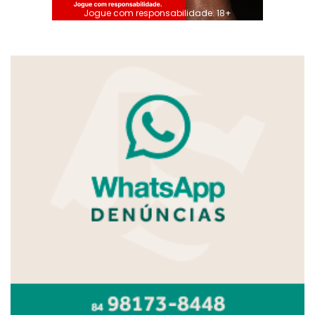
Jogue com responsabilidade. 18+