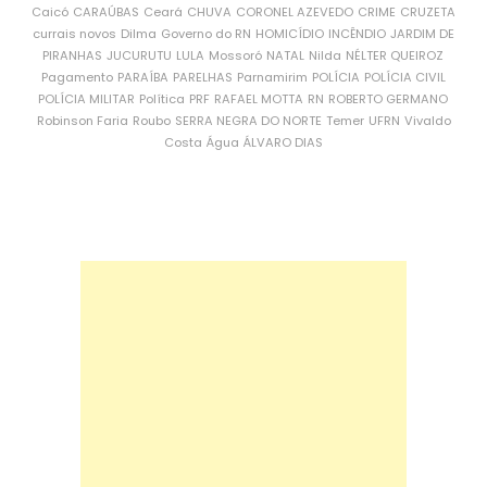
Caicó
CARAÚBAS
Ceará
CHUVA
CORONEL AZEVEDO
CRIME
CRUZETA
currais novos
Dilma
Governo do RN
HOMICÍDIO
INCÊNDIO
JARDIM DE
PIRANHAS
JUCURUTU
LULA
Mossoró
NATAL
Nilda
NÉLTER QUEIROZ
Pagamento
PARAÍBA
PARELHAS
Parnamirim
POLÍCIA
POLÍCIA CIVIL
POLÍCIA MILITAR
Política
PRF
RAFAEL MOTTA
RN
ROBERTO GERMANO
Robinson Faria
Roubo
SERRA NEGRA DO NORTE
Temer
UFRN
Vivaldo
Costa
Água
ÁLVARO DIAS