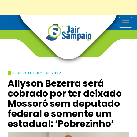
T
o
g
g
l
e
n
a
v
i
g
6 DE OUTUBRO DE 2022
a
Allyson Bezerra será
t
i
cobrado por ter deixado
o
n
Mossoró sem deputado
federal e somente um
estadual: ‘Pobrezinho’