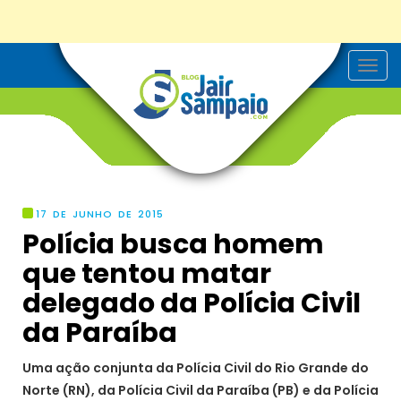
T
o
g
g
l
e
n
a
v
i
g
17 DE JUNHO DE 2015
a
Polícia busca homem
t
i
que tentou matar
o
n
delegado da Polícia Civil
da Paraíba
Uma ação conjunta da Polícia Civil do Rio Grande do
Norte (RN), da Polícia Civil da Paraíba (PB) e da Polícia