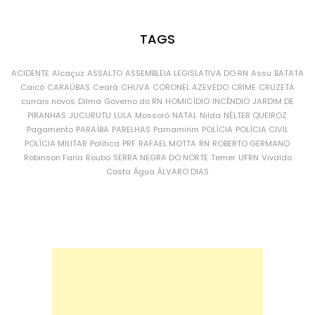
TAGS
ACIDENTE
Alcaçuz
ASSALTO
ASSEMBLEIA LEGISLATIVA DO RN
Assu
BATATA
Caicó
CARAÚBAS
Ceará
CHUVA
CORONEL AZEVEDO
CRIME
CRUZETA
currais novos
Dilma
Governo do RN
HOMICÍDIO
INCÊNDIO
JARDIM DE
PIRANHAS
JUCURUTU
LULA
Mossoró
NATAL
Nilda
NÉLTER QUEIROZ
Pagamento
PARAÍBA
PARELHAS
Parnamirim
POLÍCIA
POLÍCIA CIVIL
POLÍCIA MILITAR
Política
PRF
RAFAEL MOTTA
RN
ROBERTO GERMANO
Robinson Faria
Roubo
SERRA NEGRA DO NORTE
Temer
UFRN
Vivaldo
Costa
Água
ÁLVARO DIAS