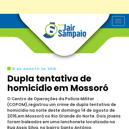
T
o
g
g
l
e
n
a
v
i
g
15 DE AGOSTO DE 2016
a
Dupla tentativa de
t
i
homicídio em Mossoró
o
n
O Centro de Operações da Polícia Militar
(COPOM),registrou um crime de dupla tentativa de
homicídio na noite deste domingo 14 de agosto de
2016,em Mossoró no Rio Grande do Norte. Dois jovens
foram baleados em uma lanchonete localizada na
Rua Assis Silva, no bairro Santo Antônio.