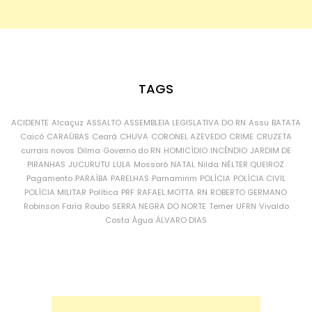
TAGS
ACIDENTE
Alcaçuz
ASSALTO
ASSEMBLEIA LEGISLATIVA DO RN
Assu
BATATA
Caicó
CARAÚBAS
Ceará
CHUVA
CORONEL AZEVEDO
CRIME
CRUZETA
currais novos
Dilma
Governo do RN
HOMICÍDIO
INCÊNDIO
JARDIM DE
PIRANHAS
JUCURUTU
LULA
Mossoró
NATAL
Nilda
NÉLTER QUEIROZ
Pagamento
PARAÍBA
PARELHAS
Parnamirim
POLÍCIA
POLÍCIA CIVIL
POLÍCIA MILITAR
Política
PRF
RAFAEL MOTTA
RN
ROBERTO GERMANO
Robinson Faria
Roubo
SERRA NEGRA DO NORTE
Temer
UFRN
Vivaldo
Costa
Água
ÁLVARO DIAS