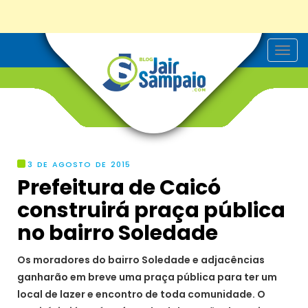
T
o
g
g
l
e
n
a
v
i
g
3 DE AGOSTO DE 2015
a
Prefeitura de Caicó
t
i
construirá praça pública
o
n
no bairro Soledade
Os moradores do bairro Soledade e adjacências
ganharão em breve uma praça pública para ter um
local de lazer e encontro de toda comunidade. O