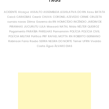
TAGS
ACIDENTE
Alcaçuz
ASSALTO
ASSEMBLEIA LEGISLATIVA DO RN
Assu
BATATA
Caicó
CARAÚBAS
Ceará
CHUVA
CORONEL AZEVEDO
CRIME
CRUZETA
currais novos
Dilma
Governo do RN
HOMICÍDIO
INCÊNDIO
JARDIM DE
PIRANHAS
JUCURUTU
LULA
Mossoró
NATAL
Nilda
NÉLTER QUEIROZ
Pagamento
PARAÍBA
PARELHAS
Parnamirim
POLÍCIA
POLÍCIA CIVIL
POLÍCIA MILITAR
Política
PRF
RAFAEL MOTTA
RN
ROBERTO GERMANO
Robinson Faria
Roubo
SERRA NEGRA DO NORTE
Temer
UFRN
Vivaldo
Costa
Água
ÁLVARO DIAS