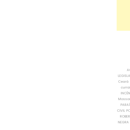
A
LEGISL
Ceará
curra
INCÊ
Mosso
PARA
CIVIL
PO
ROBE
NEGRA 