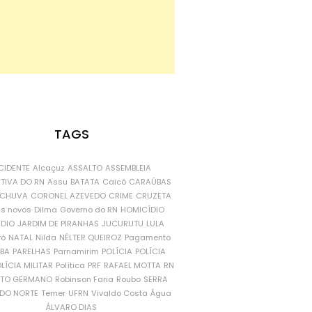
TAGS
CIDENTE
Alcaçuz
ASSALTO
ASSEMBLEIA
ATIVA DO RN
Assu
BATATA
Caicó
CARAÚBAS
CHUVA
CORONEL AZEVEDO
CRIME
CRUZETA
is novos
Dilma
Governo do RN
HOMICÍDIO
NDIO
JARDIM DE PIRANHAS
JUCURUTU
LULA
ró
NATAL
Nilda
NÉLTER QUEIROZ
Pagamento
ÍBA
PARELHAS
Parnamirim
POLÍCIA
POLÍCIA
LÍCIA MILITAR
Política
PRF
RAFAEL MOTTA
RN
RTO GERMANO
Robinson Faria
Roubo
SERRA
DO NORTE
Temer
UFRN
Vivaldo Costa
Água
ÁLVARO DIAS