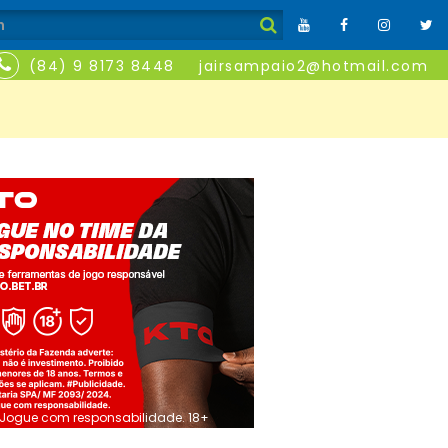
(84) 9 8173 8448
jairsampaio2@hotmail.com
Jogue com responsabilidade. 18+