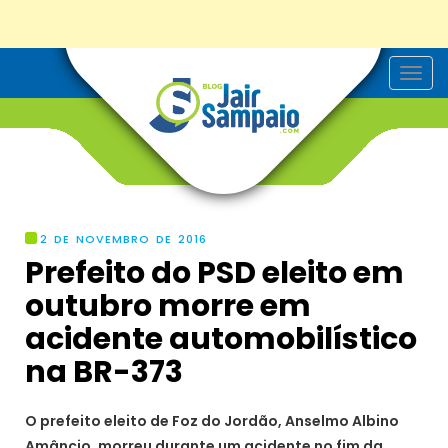
T
o
g
g
l
e
n
a
v
i
g
2 DE NOVEMBRO DE 2016
a
Prefeito do PSD eleito em
t
i
outubro morre em
o
n
acidente automobilístico
na BR-373
O prefeito eleito de Foz do Jordão, Anselmo Albino
Amâncio, morreu durante um acidente no fim da