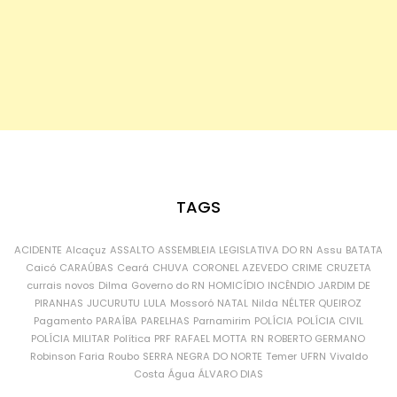
TAGS
ACIDENTE
Alcaçuz
ASSALTO
ASSEMBLEIA LEGISLATIVA DO RN
Assu
BATATA
Caicó
CARAÚBAS
Ceará
CHUVA
CORONEL AZEVEDO
CRIME
CRUZETA
currais novos
Dilma
Governo do RN
HOMICÍDIO
INCÊNDIO
JARDIM DE
PIRANHAS
JUCURUTU
LULA
Mossoró
NATAL
Nilda
NÉLTER QUEIROZ
Pagamento
PARAÍBA
PARELHAS
Parnamirim
POLÍCIA
POLÍCIA CIVIL
POLÍCIA MILITAR
Política
PRF
RAFAEL MOTTA
RN
ROBERTO GERMANO
Robinson Faria
Roubo
SERRA NEGRA DO NORTE
Temer
UFRN
Vivaldo
Costa
Água
ÁLVARO DIAS