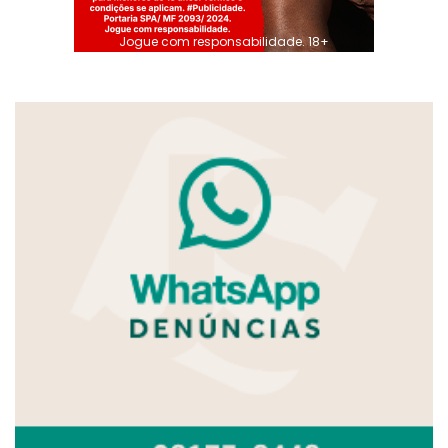
Jogue com responsabilidade. 18+