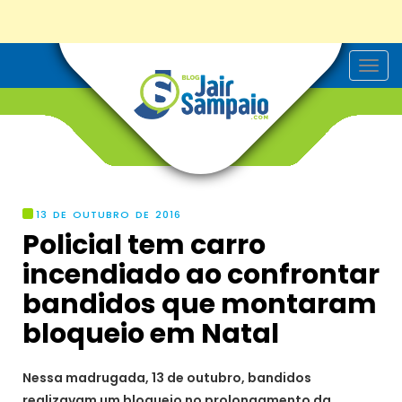
T
o
g
g
l
e
n
a
v
i
g
13 DE OUTUBRO DE 2016
a
Policial tem carro
t
i
incendiado ao confrontar
o
n
bandidos que montaram
bloqueio em Natal
Nessa madrugada, 13 de outubro, bandidos
realizavam um bloqueio no prolongamento da