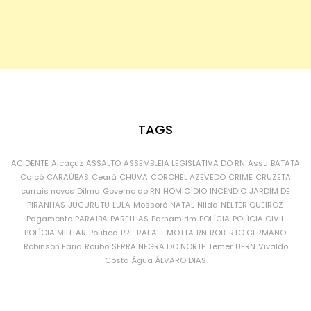
TAGS
ACIDENTE
Alcaçuz
ASSALTO
ASSEMBLEIA LEGISLATIVA DO RN
Assu
BATATA
Caicó
CARAÚBAS
Ceará
CHUVA
CORONEL AZEVEDO
CRIME
CRUZETA
currais novos
Dilma
Governo do RN
HOMICÍDIO
INCÊNDIO
JARDIM DE
PIRANHAS
JUCURUTU
LULA
Mossoró
NATAL
Nilda
NÉLTER QUEIROZ
Pagamento
PARAÍBA
PARELHAS
Parnamirim
POLÍCIA
POLÍCIA CIVIL
POLÍCIA MILITAR
Política
PRF
RAFAEL MOTTA
RN
ROBERTO GERMANO
Robinson Faria
Roubo
SERRA NEGRA DO NORTE
Temer
UFRN
Vivaldo
Costa
Água
ÁLVARO DIAS