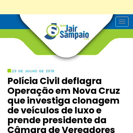
T
o
g
g
l
e
n
a
v
i
g
23 DE JULHO DE 2019
a
Polícia Civil deflagra
t
i
Operação em Nova Cruz
o
n
que investiga clonagem
de veículos de luxo e
prende presidente da
Câmara de Vereadores