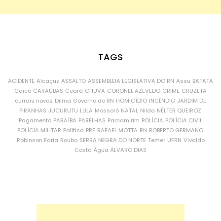
TAGS
ACIDENTE
Alcaçuz
ASSALTO
ASSEMBLEIA LEGISLATIVA DO RN
Assu
BATATA
Caicó
CARAÚBAS
Ceará
CHUVA
CORONEL AZEVEDO
CRIME
CRUZETA
currais novos
Dilma
Governo do RN
HOMICÍDIO
INCÊNDIO
JARDIM DE
PIRANHAS
JUCURUTU
LULA
Mossoró
NATAL
Nilda
NÉLTER QUEIROZ
Pagamento
PARAÍBA
PARELHAS
Parnamirim
POLÍCIA
POLÍCIA CIVIL
POLÍCIA MILITAR
Política
PRF
RAFAEL MOTTA
RN
ROBERTO GERMANO
Robinson Faria
Roubo
SERRA NEGRA DO NORTE
Temer
UFRN
Vivaldo
Costa
Água
ÁLVARO DIAS