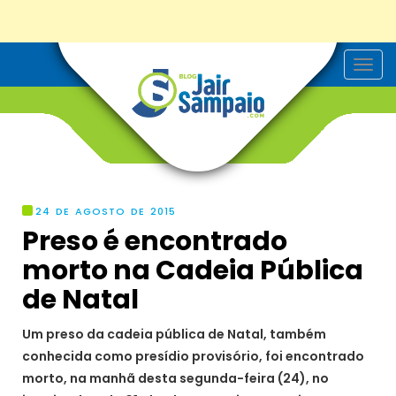
T
o
g
g
l
e
n
a
v
i
g
24 DE AGOSTO DE 2015
a
Preso é encontrado
t
i
morto na Cadeia Pública
o
n
de Natal
Um preso da cadeia pública de Natal, também
conhecida como presídio provisório, foi encontrado
morto, na manhã desta segunda-feira (24), no