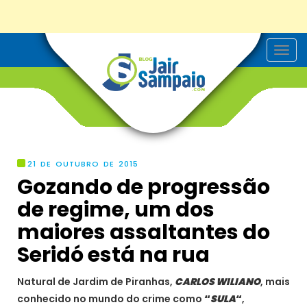
T
o
g
g
l
e
n
a
v
i
g
21 DE OUTUBRO DE 2015
a
Gozando de progressão
t
i
de regime, um dos
o
n
maiores assaltantes do
Seridó está na rua
Natural de Jardim de Piranhas,
CARLOS WILIANO
, mais
conhecido no mundo do crime como
“
SULA
“
,