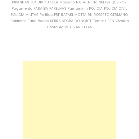
PIRANHAS
JUCURUTU
LULA
Mossoró
NATAL
Nilda
NÉLTER QUEIROZ
Pagamento
PARAÍBA
PARELHAS
Parnamirim
POLÍCIA
POLÍCIA CIVIL
POLÍCIA MILITAR
Política
PRF
RAFAEL MOTTA
RN
ROBERTO GERMANO
Robinson Faria
Roubo
SERRA NEGRA DO NORTE
Temer
UFRN
Vivaldo
Costa
Água
ÁLVARO DIAS