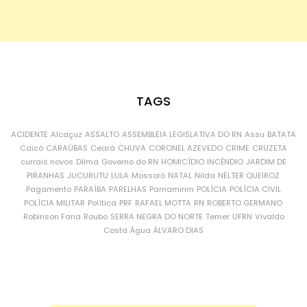
TAGS
ACIDENTE
Alcaçuz
ASSALTO
ASSEMBLEIA LEGISLATIVA DO RN
Assu
BATATA
Caicó
CARAÚBAS
Ceará
CHUVA
CORONEL AZEVEDO
CRIME
CRUZETA
currais novos
Dilma
Governo do RN
HOMICÍDIO
INCÊNDIO
JARDIM DE
PIRANHAS
JUCURUTU
LULA
Mossoró
NATAL
Nilda
NÉLTER QUEIROZ
Pagamento
PARAÍBA
PARELHAS
Parnamirim
POLÍCIA
POLÍCIA CIVIL
POLÍCIA MILITAR
Política
PRF
RAFAEL MOTTA
RN
ROBERTO GERMANO
Robinson Faria
Roubo
SERRA NEGRA DO NORTE
Temer
UFRN
Vivaldo
Costa
Água
ÁLVARO DIAS