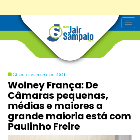
T
o
g
g
l
e
n
a
v
i
g
23 DE FEVEREIRO DE 2021
a
Wolney França: De
t
i
Câmaras pequenas,
o
n
médias e maiores a
grande maioria está com
Paulinho Freire