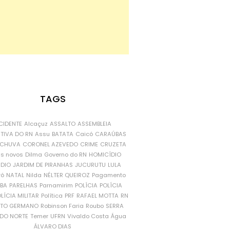
TAGS
CIDENTE
Alcaçuz
ASSALTO
ASSEMBLEIA
ATIVA DO RN
Assu
BATATA
Caicó
CARAÚBAS
CHUVA
CORONEL AZEVEDO
CRIME
CRUZETA
is novos
Dilma
Governo do RN
HOMICÍDIO
NDIO
JARDIM DE PIRANHAS
JUCURUTU
LULA
ró
NATAL
Nilda
NÉLTER QUEIROZ
Pagamento
ÍBA
PARELHAS
Parnamirim
POLÍCIA
POLÍCIA
LÍCIA MILITAR
Política
PRF
RAFAEL MOTTA
RN
RTO GERMANO
Robinson Faria
Roubo
SERRA
DO NORTE
Temer
UFRN
Vivaldo Costa
Água
ÁLVARO DIAS