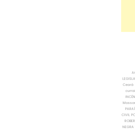
A
LEGISL
Ceará
curra
INCÊ
Mosso
PARA
CIVIL
PO
ROBE
NEGRA 