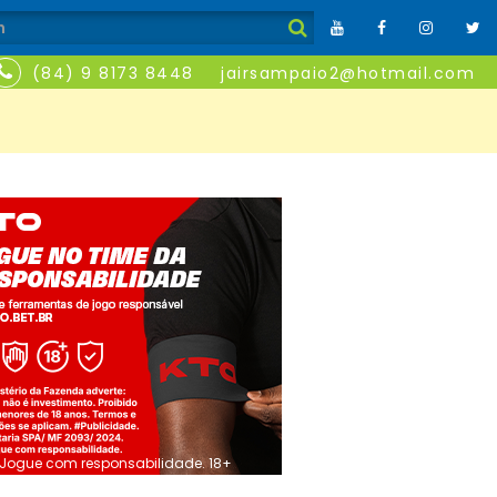
(84) 9 8173 8448
jairsampaio2@hotmail.com
Jogue com responsabilidade. 18+